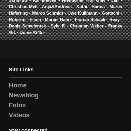
Schmidti - Kai Mewes - Niendorfer Hof GbR - Jan -
Christian Mell - Anja&Andreas - Kathi - Hanna - Marco
Haferung - Marco Schmidt - Uwe Kullmann - Gottschi -
Roberto - Eisen - Marcel Hahn - Florian Schack - Rexy -
Denis Schwientek - Sylvi F. - Christian Weber - Franky
#61 - Dome #245 -
Site Links
Home
Newsblog
Fotos
Videos
Stay connected