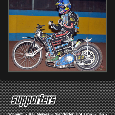
Schmidti - Kai Mewes - Niendorfer Hof GbR - Jan -