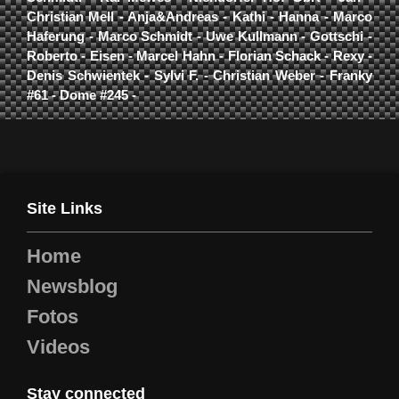
Christian Mell - Anja&Andreas - Kathi - Hanna - Marco
Haferung - Marco Schmidt - Uwe Kullmann - Gottschi -
Roberto - Eisen - Marcel Hahn - Florian Schack - Rexy -
Denis Schwientek - Sylvi F. - Christian Weber - Franky
#61 - Dome #245 -
Site Links
Home
Newsblog
Fotos
Videos
Stay connected