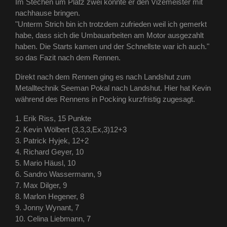
Im Stechen um Platz zwei konnte er den Vizemeister mit
nachhause bringen.
"Unterm Strich bin ich trotzdem zufrieden weil ich gemerkt
habe, dass sich die Umbauarbeiten am Motor ausgezahlt
haben. Die Starts kamen und der Schnellste war ich auch."
so das Fazit nach dem Rennen.
Direkt nach dem Rennen ging es nach Landshut zum
Metalltechnik Seeman Pokal nach Landshut. Hier hat Kevin
während des Rennens in Pocking kurzfristig zugesagt.
1. Erik Riss, 15 Punkte
2. Kevin Wölbert (3,3,3,Ex,3)12+3
3. Patrick Hyjek, 12+2
4. Richard Geyer, 10
5. Mario Häusl, 10
6. Sandro Wassermann, 9
7. Max Dilger, 9
8. Marlon Hegener, 8
9. Jonny Wynant, 7
10. Celina Liebmann, 7