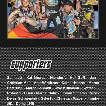
Schmidti - Kai Mewes - Niendorfer Hof GbR - Jan -
Christian Mell - Anja&Andreas - Kathi - Hanna - Marco
Haferung - Marco Schmidt - Uwe Kullmann - Gottschi -
Roberto - Eisen - Marcel Hahn - Florian Schack - Rexy -
Denis Schwientek - Sylvi F. - Christian Weber - Franky
#61 - Dome #245 -