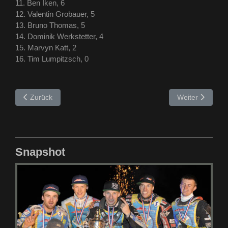
11. Ben Iken, 6
12. Valentin Grobauer, 5
13. Bruno Thomas, 5
14. Dominik Werkstetter, 4
15. Marvyn Katt, 2
16. Tim Lumpitzsch, 0
Vorheriger Beitrag: 2025 – Trans MF Landshut Devils
Nächster Beitra
Zurück
Weiter
Snapshot