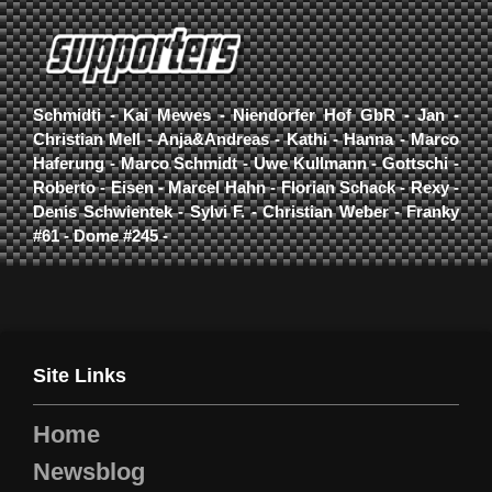
Schmidti - Kai Mewes - Niendorfer Hof GbR - Jan -
Christian Mell - Anja&Andreas - Kathi - Hanna - Marco
Haferung - Marco Schmidt - Uwe Kullmann - Gottschi -
Roberto - Eisen - Marcel Hahn - Florian Schack - Rexy -
Denis Schwientek - Sylvi F. - Christian Weber - Franky
#61 - Dome #245 -
Site Links
Home
Newsblog