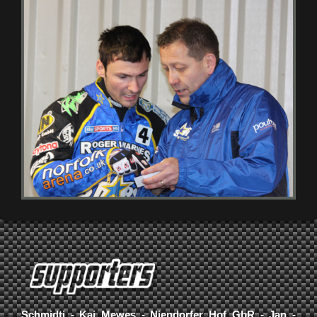
Schmidti - Kai Mewes - Niendorfer Hof GbR - Jan -