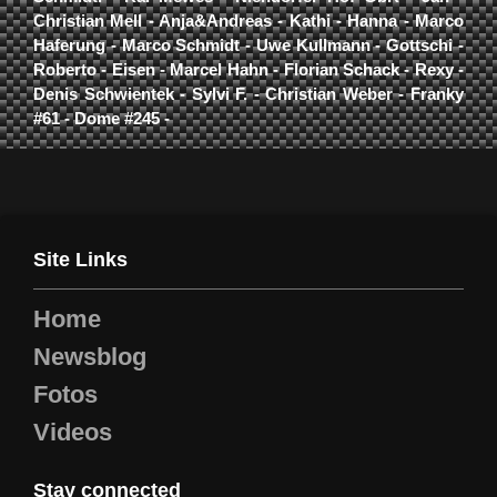
Christian Mell - Anja&Andreas - Kathi - Hanna - Marco
Haferung - Marco Schmidt - Uwe Kullmann - Gottschi -
Roberto - Eisen - Marcel Hahn - Florian Schack - Rexy -
Denis Schwientek - Sylvi F. - Christian Weber - Franky
#61 - Dome #245 -
Site Links
Home
Newsblog
Fotos
Videos
Stay connected