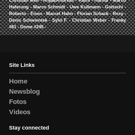
Christian Mell - Anja&Andreas - Kathi - Hanna - Marco
Haferung - Marco Schmidt - Uwe Kullmann - Gottschi -
Roberto - Eisen - Marcel Hahn - Florian Schack - Rexy -
Denis Schwientek - Sylvi F. - Christian Weber - Franky
#61 - Dome #245 -
Site Links
Home
Newsblog
Fotos
Videos
Stay connected