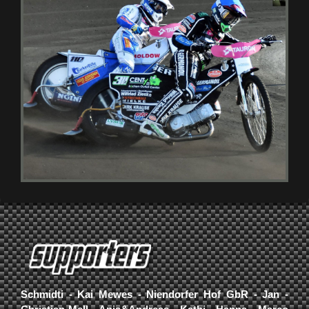
Schmidti - Kai Mewes - Niendorfer Hof GbR - Jan -