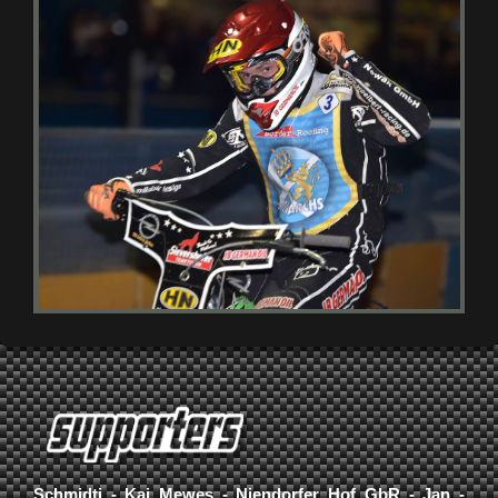
Schmidti - Kai Mewes - Niendorfer Hof GbR - Jan -