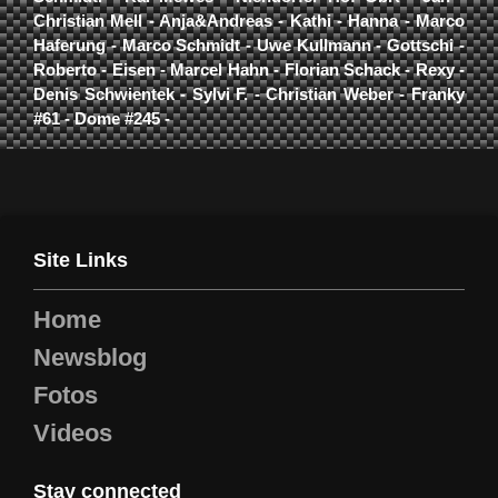
Christian Mell - Anja&Andreas - Kathi - Hanna - Marco
Haferung - Marco Schmidt - Uwe Kullmann - Gottschi -
Roberto - Eisen - Marcel Hahn - Florian Schack - Rexy -
Denis Schwientek - Sylvi F. - Christian Weber - Franky
#61 - Dome #245 -
Site Links
Home
Newsblog
Fotos
Videos
Stay connected