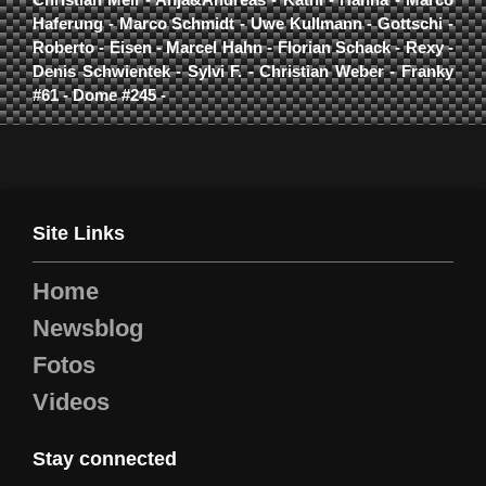
Haferung - Marco Schmidt - Uwe Kullmann - Gottschi -
Roberto - Eisen - Marcel Hahn - Florian Schack - Rexy -
Denis Schwientek - Sylvi F. - Christian Weber - Franky
#61 - Dome #245 -
Site Links
Home
Newsblog
Fotos
Videos
Stay connected