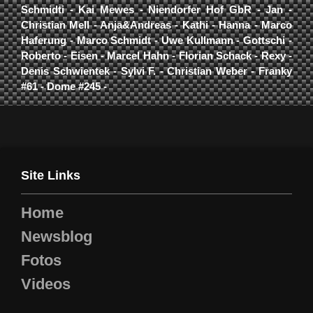
Schmidti - Kai Mewes - Niendorfer Hof GbR - Jan -
Christian Mell - Anja&Andreas - Kathi - Hanna - Marco
Haferung - Marco Schmidt - Uwe Kullmann - Gottschi -
Roberto - Eisen - Marcel Hahn - Florian Schack - Rexy -
Denis Schwientek - Sylvi F. - Christian Weber - Franky
#61 - Dome #245 -
Site Links
Home
Newsblog
Fotos
Videos